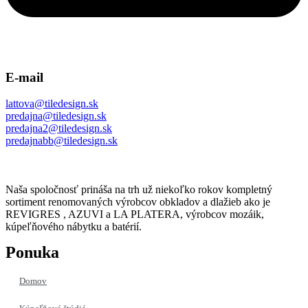
E-mail
lattova@tiledesign.sk
predajna@tiledesign.sk
predajna2@tiledesign.sk
predajnabb@tiledesign.sk
Naša spoločnosť prináša na trh už niekoľko rokov kompletný
sortiment renomovaných výrobcov obkladov a dlažieb ako je
REVIGRES , AZUVI a LA PLATERA, výrobcov mozáik,
kúpeľňového nábytku a batérií.
Ponuka
Domov