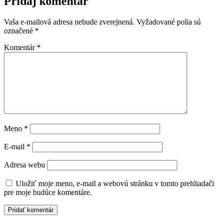
Pridaj komentár
Tieto súbory
cookie nie sú
Vaša e-mailová adresa nebude zverejnená.
Vyžadované polia sú
voliteľné. Sú
označené
*
potrebné pre
fungovanie
Komentár
*
webovej
stránky.
Štatistiky
Aby sme
mohli
zlepšiť
Meno
*
funkčnosť
a štruktúru
E-mail
*
webovej
stránky na
Adresa webu
základe
spôsobu
používania
Uložiť moje meno, e-mail a webovú stránku v tomto prehliadači
webovej
pre moje budúce komentáre.
stránky.