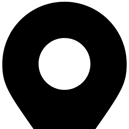
Používateľská
spokojnosť
Aby naša
stránka počas
vašej návštevy
fungovala čo
najlepšie. Ak
tieto súbory
cookie
odmietnete,
niektoré
funkcie z
webovej
stránky zmiznú.
Marketing
Zdieľaním
svojich
záujmov a
správania
počas návštevy
našej stránky