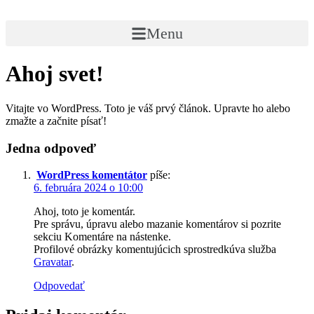
Preskočiť
na
Menu
obsah
Ahoj svet!
Vitajte vo WordPress. Toto je váš prvý článok. Upravte ho alebo
zmažte a začnite písať!
Jedna odpoveď
WordPress komentátor
píše:
6. februára 2024 o 10:00
Ahoj, toto je komentár.
Pre správu, úpravu alebo mazanie komentárov si pozrite
sekciu Komentáre na nástenke.
Profilové obrázky komentujúcich sprostredkúva služba
Gravatar
.
Odpovedať
Nevyhnutné