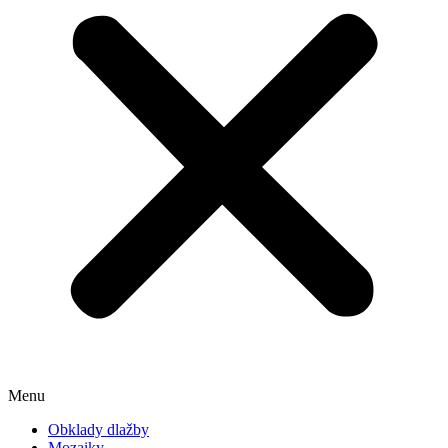
Používateľská
spokojnosť
Aby naša
stránka počas
vašej návštevy
fungovala čo
najlepšie. Ak
tieto súbory
cookie
odmietnete,
niektoré
funkcie z
webovej
stránky zmiznú.
Marketing
Zdieľaním
svojich
záujmov a
Menu
správania
počas návštevy
Obklady dlažby
našej stránky
Mozaiky