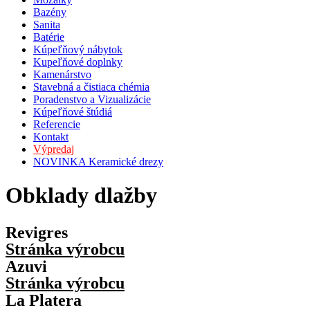
zvyšujete šancu
Bazény
na zobrazenie
Sanita
kvalitnejšie
Batérie
prispôsobeného
Kúpeľňový nábytok
obsahu a
Kupeľňové doplnky
ponúk.
Kamenárstvo
Stavebná a čistiaca chémia
Poradenstvo a Vizualizácie
Kúpeľňové štúdiá
Referencie
Kontakt
Výpredaj
NOVINKA Keramické drezy
Obklady dlažby
Revigres
Stránka výrobcu
Azuvi
Stránka výrobcu
La Platera