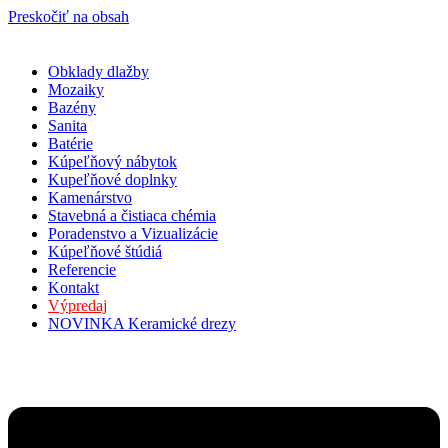
Preskočiť na obsah
Obklady dlažby
Mozaiky
Bazény
Sanita
Batérie
Kúpeľňový nábytok
Kupeľňové doplnky
Kamenárstvo
Stavebná a čistiaca chémia
Poradenstvo a Vizualizácie
Kúpeľňové štúdiá
Referencie
Kontakt
Výpredaj
NOVINKA Keramické drezy
Nevyhnutné